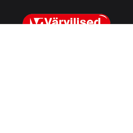
OÜ Värvilised
Reg. nr. 10528110
KMKR nr. EE100588875
Juriidiline aadress