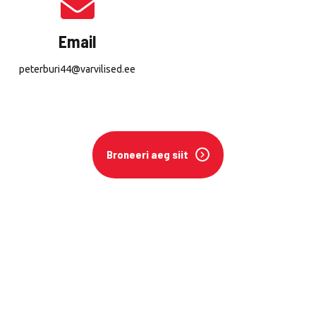
Email
peterburi44@varvilised.ee
Broneeri aeg siit